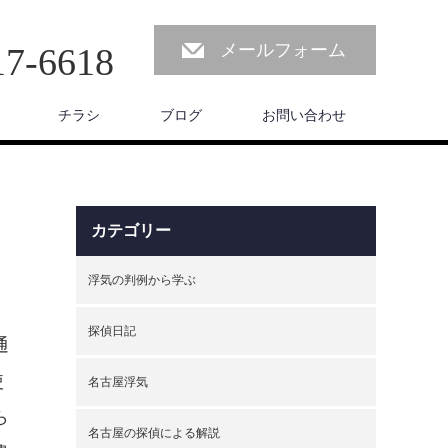
メールフォーム
17-6618
チラシ
ブログ
お問い合わせ
カテゴリー
浮気の判例から学ぶ
探偵日記
通
使
名古屋浮気
ら
名古屋の探偵による解説