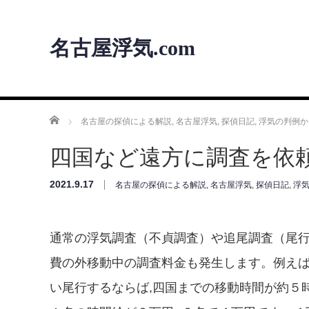
名古屋浮気.com
ホーム
名古屋の探偵による解説
,
名古屋浮気
,
探偵日記
,
浮気の判例か
四国など遠方に調査を依
2021.9.17
名古屋の探偵による解説
,
名古屋浮気
,
探偵日記
,
浮
通常の浮気調査（不貞調査）や追尾調査（尾行
費の外移動中の調査料金も発生します。例え
い尾行するならば,四国までの移動時間が約５