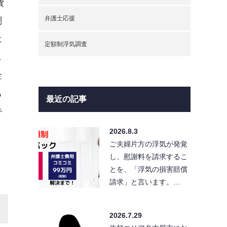
費
弁護士応援
調
は
定額制浮気調査
し
金
る
最近の記事
で
2026.8.3
ご夫婦片方の浮気が発覚
し、慰謝料を請求するこ
とを、「浮気の損害賠償
請求」と言います。…
2026.7.29