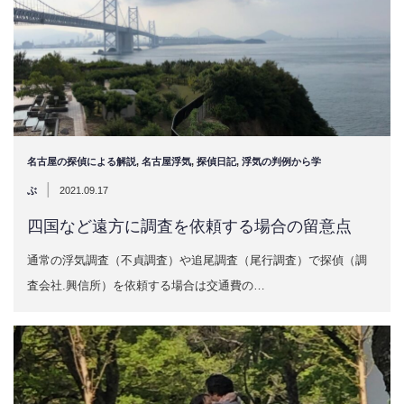
名古屋の探偵による解説
,
名古屋浮気
,
探偵日記
,
浮気の判例から学
|
ぶ
2021.09.17
四国など遠方に調査を依頼する場合の留意点
通常の浮気調査（不貞調査）や追尾調査（尾行調査）で探偵（調
査会社.興信所）を依頼する場合は交通費の…