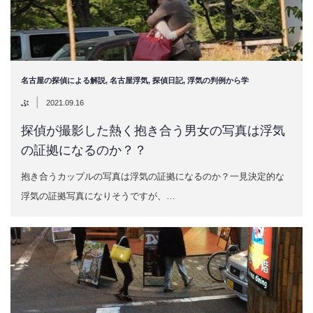
名古屋の探偵による解説
,
名古屋浮気
,
探偵日記
,
浮気の判例から学
|
ぶ
2021.09.16
探偵が撮影した熱く抱き合う男女の写真は浮気
の証拠になるのか？？
抱き合うカップルの写真は浮気の証拠になるのか？一見決定的な
浮気の証拠写真になりそうですが、…