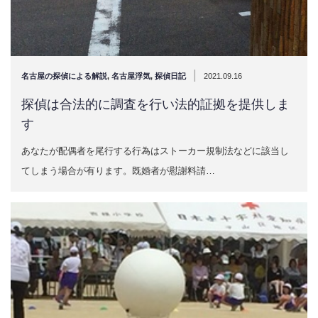
|
名古屋の探偵による解説
,
名古屋浮気
,
探偵日記
2021.09.16
探偵は合法的に調査を行い法的証拠を提供しま
す
あなたが配偶者を尾行する行為はストーカー規制法などに該当し
てしまう場合が有ります。既婚者が慰謝料請…