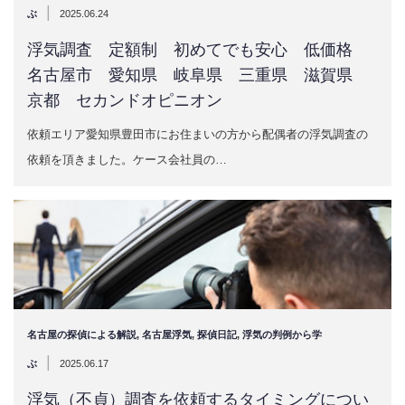
|
ぶ
2025.06.24
浮気調査 定額制 初めてでも安心 低価格
名古屋市 愛知県 岐阜県 三重県 滋賀県
京都 セカンドオピニオン
依頼エリア愛知県豊田市にお住まいの方から配偶者の浮気調査の
依頼を頂きました。ケース会社員の…
名古屋の探偵による解説
,
名古屋浮気
,
探偵日記
,
浮気の判例から学
|
ぶ
2025.06.17
浮気（不貞）調査を依頼するタイミングについ