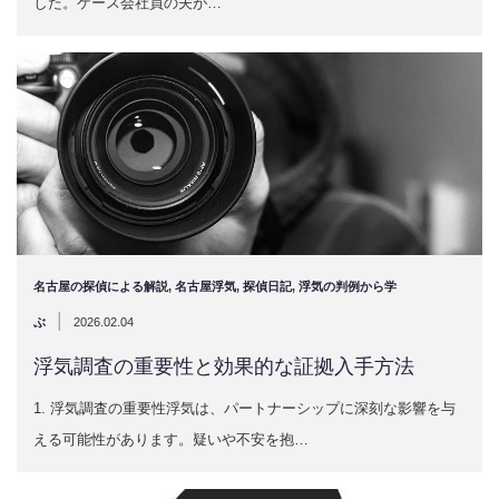
した。ケース会社員の夫が…
名古屋の探偵による解説
,
名古屋浮気
,
探偵日記
,
浮気の判例から学
|
ぶ
2026.02.04
浮気調査の重要性と効果的な証拠入手方法
1. 浮気調査の重要性浮気は、パートナーシップに深刻な影響を与
える可能性があります。疑いや不安を抱…