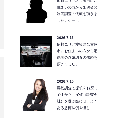
社）を選ぶ際には、よく
ある悪徳探偵や怪し…
2026.6.9
依頼エリア愛知県の弁護
士事務所様からの紹介で
名古屋市内にお住いの方
から配偶者の浮気調…
検
索
アーカイブ一覧