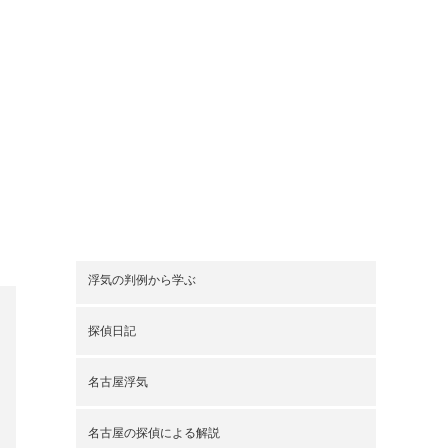
名古屋浮気
名古屋の探偵による解説
弁護士応援
定額制浮気調査
最近の記事
2026.8.3
ご夫婦片方の浮気が発覚
し、慰謝料を請求するこ
とを、「浮気の損害賠償
請求」と言います。…