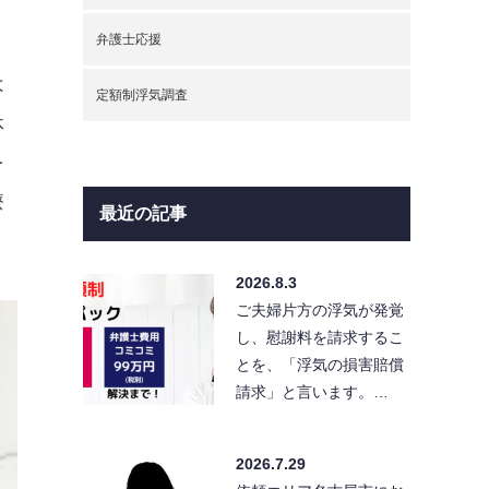
弁護士応援
と
は
定額制浮気調査
休
を
療
最近の記事
2026.8.3
ご夫婦片方の浮気が発覚
し、慰謝料を請求するこ
とを、「浮気の損害賠償
請求」と言います。…
2026.7.29