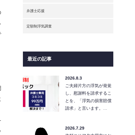
弁護士応援
の
っ
定額制浮気調査
で
最近の記事
2026.8.3
ご夫婦片方の浮気が発覚
調
し、慰謝料を請求するこ
に
とを、「浮気の損害賠償
請求」と言います。…
ま
一
2026.7.29
ウ