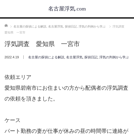
名古屋浮気.com
ホーム
名古屋の探偵による解説
,
名古屋浮気
,
探偵日記
,
浮気の判例から学ぶ
浮気調査
愛知県 一宮市
浮気調査 愛知県 一宮市
2022.4.19
名古屋の探偵による解説
,
名古屋浮気
,
探偵日記
,
浮気の判例から学ぶ
依頼エリア
愛知県碧南市にお住まいの方から配偶者の浮気調査
の依頼を頂きました。
ケース
パート勤務の妻が仕事が休みの昼の時間帯に連絡が