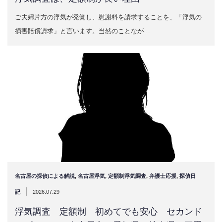
ご夫婦片方の浮気が発覚し、慰謝料を請求することを、「浮気の
損害賠償請求」と言います。当然のことなが…
名古屋の探偵による解説
,
名古屋浮気
,
定額制浮気調査
,
弁護士応援
,
探偵日
|
記
2026.07.29
浮気調査 定額制 初めてでも安心 セカンド