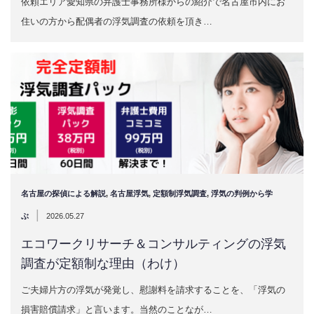
依頼エリア愛知県の弁護士事務所様からの紹介で名古屋市内にお
住いの方から配偶者の浮気調査の依頼を頂き…
名古屋の探偵による解説
,
名古屋浮気
,
定額制浮気調査
,
浮気の判例から学
|
ぶ
2026.05.27
エコワークリサーチ＆コンサルティングの浮気
調査が定額制な理由（わけ）
ご夫婦片方の浮気が発覚し、慰謝料を請求することを、「浮気の
損害賠償請求」と言います。当然のことなが…