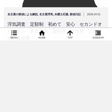
|
名古屋の探偵による解説
,
名古屋浮気
,
弁護士応援
,
探偵日記
2026.04.01
浮気調査 定額制 初めて 安心 セカンドオ
ピニオン 名古屋市 愛知県 岐阜県 三重
県 滋賀県
MENU
HOME
TOP
SIDEBAR
愛知県名古屋市にお住まいの方から配偶者の浮気調査の依頼を頂
きました。ケース会社役員…