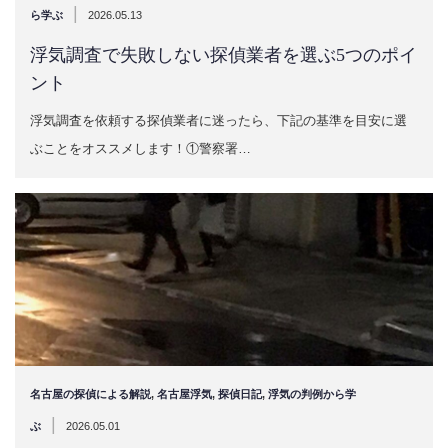
|
ら学ぶ
2026.05.13
浮気調査で失敗しない探偵業者を選ぶ5つのポイ
ント
浮気調査を依頼する探偵業者に迷ったら、下記の基準を目安に選
ぶことをオススメします！①警察署…
名古屋の探偵による解説
,
名古屋浮気
,
探偵日記
,
浮気の判例から学
|
ぶ
2026.05.01