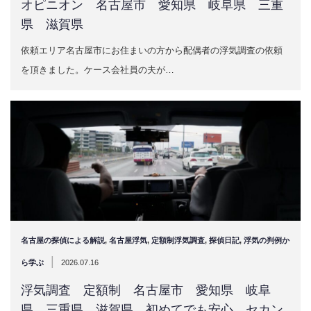
オピニオン 名古屋市 愛知県 岐阜県 三重
県 滋賀県
依頼エリア名古屋市にお住まいの方から配偶者の浮気調査の依頼
を頂きました。ケース会社員の夫が…
名古屋の探偵による解説
,
名古屋浮気
,
定額制浮気調査
,
探偵日記
,
浮気の判例か
|
ら学ぶ
2026.07.16
浮気調査 定額制 名古屋市 愛知県 岐阜
県 三重県 滋賀県 初めてでも安心 セカン