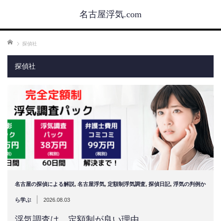
名古屋浮気.com
ホーム
探偵社
探偵社
名古屋の探偵による解説
,
名古屋浮気
,
定額制浮気調査
,
探偵日記
,
浮気の判例か
|
ら学ぶ
2026.08.03
浮気調査は、定額制が良い理由