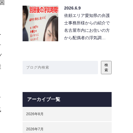
困
2026.6.9
依頼エリア愛知県の弁護
士事務所様からの紹介で
名古屋市内にお住いの方
ー
から配偶者の浮気調…
サ
グ
検
重
索
て
アーカイブ一覧
気
2026年8月
2026年7月