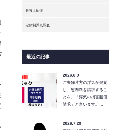
弁護士応援
調
定額制浮気調査
を
屋
古
最近の記事
2026.8.3
ご夫婦片方の浮気が発覚
少
し、慰謝料を請求するこ
疑
とを、「浮気の損害賠償
請求」と言います。…
質
2026.7.29
い