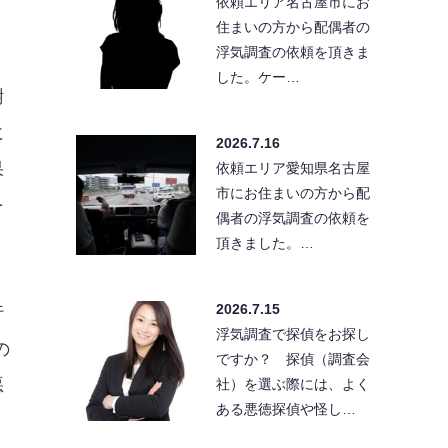
依頼エリア名古屋市にお
住まいの方から配偶者の
浮気調査の依頼を頂きま
した。ケー…
謝
に
2026.7.16
果
依頼エリア愛知県名古屋
市にお住まいの方から配
を
偶者の浮気調査の依頼を
頂きました。…
2026.7.15
行
浮気調査で探偵をお探し
の
ですか？ 探偵（調査会
悪
社）を選ぶ際には、よく
ある悪徳探偵や怪し…