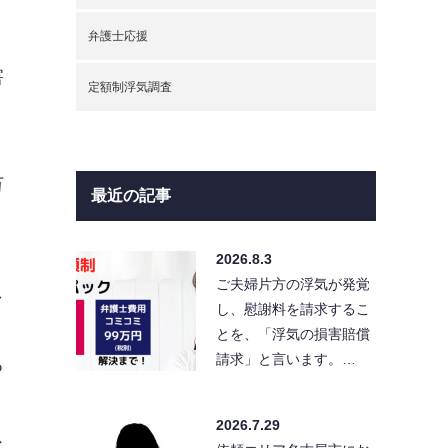
弁護士応援
害
定額制浮気調査
万
最近の記事
2026.8.3
ご夫婦片方の浮気が発覚
し
し、慰謝料を請求するこ
とを、「浮気の損害賠償
請求」と言います。…
る
、
2026.7.29
ス