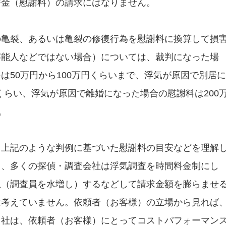
害金（慰謝料）の請求にはなりません。
の亀裂、あるいは亀裂の修復行為を慰謝料に換算して損
芸能人などではない場合）については、裁判になった場
は50万円から100万円くらいまで、浮気が原因で別居に
程くらい、浮気が原因で離婚になった場合の慰謝料は200
。
、上記のような判例に基づいた慰謝料の目安などを理解
し、多くの探偵・調査会社は浮気調査を時間料金制にし
上（調査員を水増し）するなどして請求金額を膨らませ
は考えていません。依頼者（お客様）の立場から見れば
当社は、依頼者（お客様）にとってコストパフォーマン