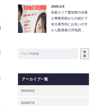
2026.6.9
こ
依頼エリア愛知県の弁護
士事務所様からの紹介で
ケ
名古屋市内にお住いの方
婚
から配偶者の浮気調…
検
害
索
万
アーカイブ一覧
2026年8月
2026年7月
し