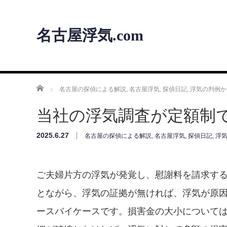
名古屋浮気.com
ホーム
名古屋の探偵による解説
,
名古屋浮気
,
探偵日記
,
浮気の判例か
当社の浮気調査が定額制
2025.6.27
名古屋の探偵による解説
,
名古屋浮気
,
探偵日記
,
浮
ご夫婦片方の浮気が発覚し、慰謝料を請求す
とながら、浮気の証拠が無ければ、浮気が原
ースバイケースです。損害金の大小について