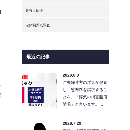
弁護士応援
相
。
定額制浮気調査
最近の記事
と
て
2026.8.3
ご夫婦片方の浮気が発覚
る
し、慰謝料を請求するこ
頂
とを、「浮気の損害賠償
請求」と言います。…
2026.7.29