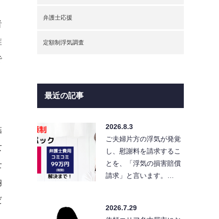
弁護士応援
者
誰
定額制浮気調査
で
最近の記事
2026.8.3
結
ご夫婦片方の浮気が発覚
女
し、慰謝料を請求するこ
とを、「浮気の損害賠償
士
請求」と言います。…
納
だ
2026.7.29