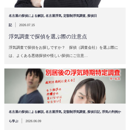
名古屋の探偵による解説
,
名古屋浮気
,
定額制浮気調査
,
探偵日
|
記
2026.07.15
浮気調査で探偵を選ぶ際の注意点
浮気調査で探偵をお探しですか？ 探偵（調査会社）を選ぶ際に
は、よくある悪徳探偵や怪しい探偵にご注意…
名古屋の探偵による解説
,
名古屋浮気
,
定額制浮気調査
,
探偵日記
,
浮気の判例か
|
ら学ぶ
2026.06.09