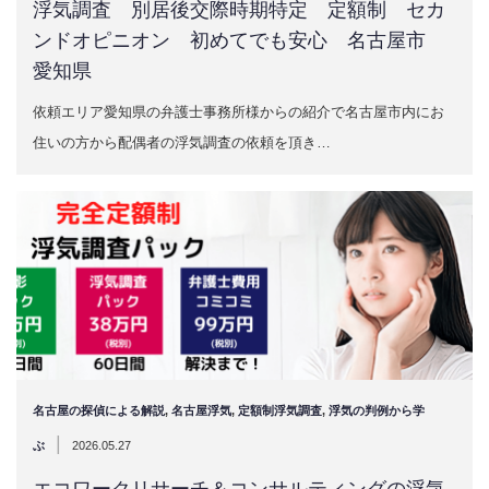
浮気調査 別居後交際時期特定 定額制 セカ
ンドオピニオン 初めてでも安心 名古屋市
愛知県
依頼エリア愛知県の弁護士事務所様からの紹介で名古屋市内にお
住いの方から配偶者の浮気調査の依頼を頂き…
名古屋の探偵による解説
,
名古屋浮気
,
定額制浮気調査
,
浮気の判例から学
|
ぶ
2026.05.27