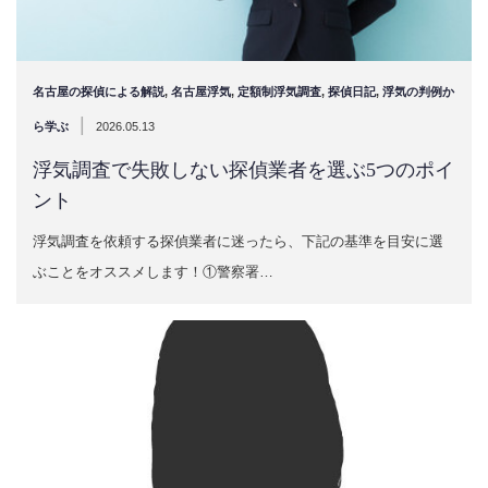
名古屋の探偵による解説
,
名古屋浮気
,
定額制浮気調査
,
探偵日記
,
浮気の判例か
|
ら学ぶ
2026.05.13
浮気調査で失敗しない探偵業者を選ぶ5つのポイ
ント
浮気調査を依頼する探偵業者に迷ったら、下記の基準を目安に選
ぶことをオススメします！①警察署…