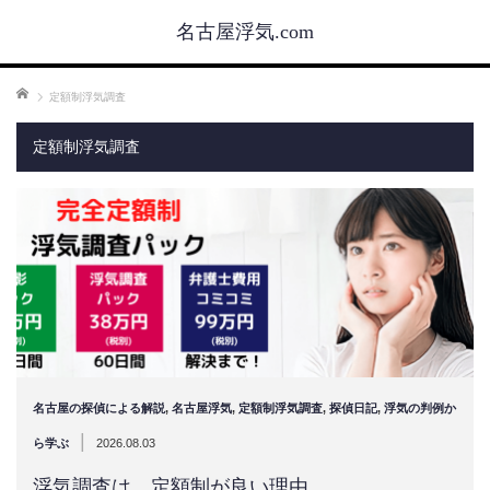
名古屋浮気.com
ホーム
定額制浮気調査
定額制浮気調査
名古屋の探偵による解説
,
名古屋浮気
,
定額制浮気調査
,
探偵日記
,
浮気の判例か
|
ら学ぶ
2026.08.03
浮気調査は、定額制が良い理由