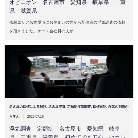
オピニオン 名古屋市 愛知県 岐阜県 三重
県 滋賀県
依頼エリア名古屋市にお住まいの方から配偶者の浮気調査の依頼
を頂きました。ケース会社員の夫が…
名古屋の探偵による解説
,
名古屋浮気
,
定額制浮気調査
,
探偵日記
,
浮気の判例か
|
ら学ぶ
2026.07.16
浮気調査 定額制 名古屋市 愛知県 岐阜
県 三重県 滋賀県 初めてでも安心 セカン