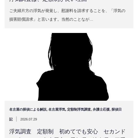
ご夫婦片方の浮気が発覚し、慰謝料を請求することを、「浮気の
損害賠償請求」と言います。当然のことなが…
名古屋の探偵による解説
,
名古屋浮気
,
定額制浮気調査
,
弁護士応援
,
探偵日
|
記
2026.07.29
浮気調査 定額制 初めてでも安心 セカンド