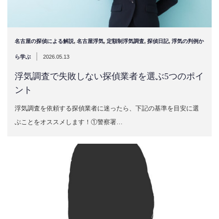
名古屋の探偵による解説
,
名古屋浮気
,
定額制浮気調査
,
探偵日記
,
浮気の判例か
|
ら学ぶ
2026.05.13
浮気調査で失敗しない探偵業者を選ぶ5つのポイ
ント
浮気調査を依頼する探偵業者に迷ったら、下記の基準を目安に選
ぶことをオススメします！①警察署…