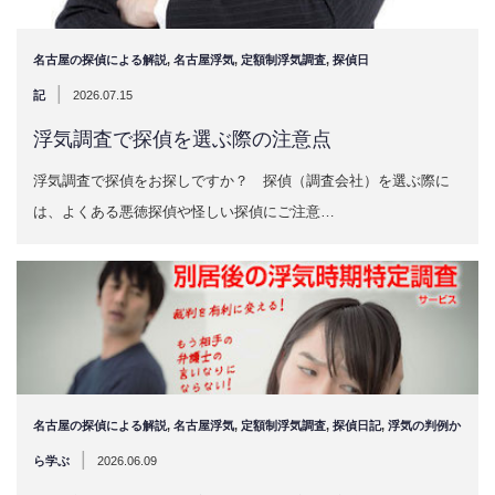
名古屋の探偵による解説
,
名古屋浮気
,
定額制浮気調査
,
探偵日
|
記
2026.07.15
浮気調査で探偵を選ぶ際の注意点
浮気調査で探偵をお探しですか？ 探偵（調査会社）を選ぶ際に
は、よくある悪徳探偵や怪しい探偵にご注意…
名古屋の探偵による解説
,
名古屋浮気
,
定額制浮気調査
,
探偵日記
,
浮気の判例か
|
ら学ぶ
2026.06.09