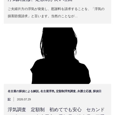
ご夫婦片方の浮気が発覚し、慰謝料を請求することを、「浮気の
損害賠償請求」と言います。当然のことなが…
名古屋の探偵による解説
,
名古屋浮気
,
定額制浮気調査
,
弁護士応援
,
探偵日
|
記
2026.07.29
浮気調査 定額制 初めてでも安心 セカンド