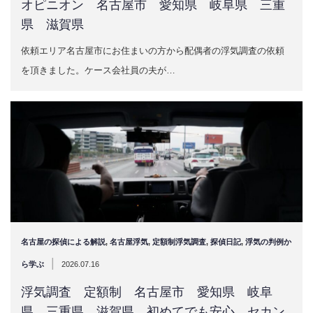
オピニオン 名古屋市 愛知県 岐阜県 三重
県 滋賀県
依頼エリア名古屋市にお住まいの方から配偶者の浮気調査の依頼
を頂きました。ケース会社員の夫が…
名古屋の探偵による解説
,
名古屋浮気
,
定額制浮気調査
,
探偵日記
,
浮気の判例か
|
ら学ぶ
2026.07.16
浮気調査 定額制 名古屋市 愛知県 岐阜
県 三重県 滋賀県 初めてでも安心 セカン