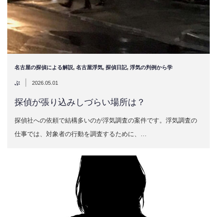
名古屋の探偵による解説
,
名古屋浮気
,
探偵日記
,
浮気の判例から学
|
ぶ
2026.05.01
探偵が張り込みしづらい場所は？
探偵社への依頼で結構多いのが浮気調査の案件です。浮気調査の
仕事では、対象者の行動を調査するために、…