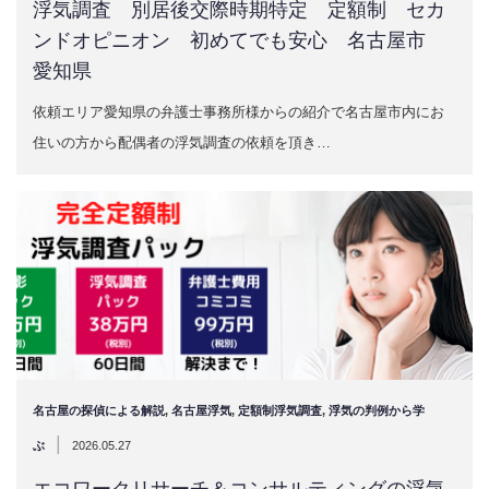
浮気調査 別居後交際時期特定 定額制 セカ
ンドオピニオン 初めてでも安心 名古屋市
愛知県
依頼エリア愛知県の弁護士事務所様からの紹介で名古屋市内にお
住いの方から配偶者の浮気調査の依頼を頂き…
名古屋の探偵による解説
,
名古屋浮気
,
定額制浮気調査
,
浮気の判例から学
|
ぶ
2026.05.27