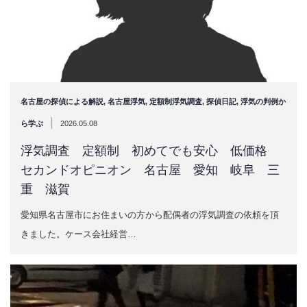
名古屋の探偵による解説
,
名古屋浮気
,
定額制浮気調査
,
探偵日記
,
浮気の判例か
|
ら学ぶ
2026.05.08
浮気調査 定額制 初めてでも安心 低価格
セカンドオピニオン 名古屋 愛知 岐阜 三
重 滋賀
愛知県名古屋市にお住まいの方から配偶者の浮気調査の依頼を頂
きました。ケース会社経営…