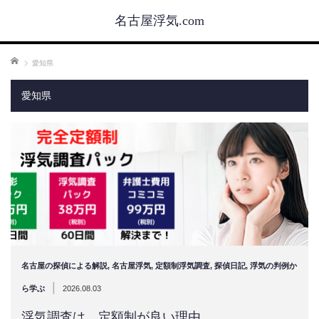
名古屋浮気.com
ホーム
愛知県
愛知県
名古屋の探偵による解説
,
名古屋浮気
,
定額制浮気調査
,
探偵日記
,
浮気の判例か
|
ら学ぶ
2026.08.03
浮気調査は、定額制が良い理由