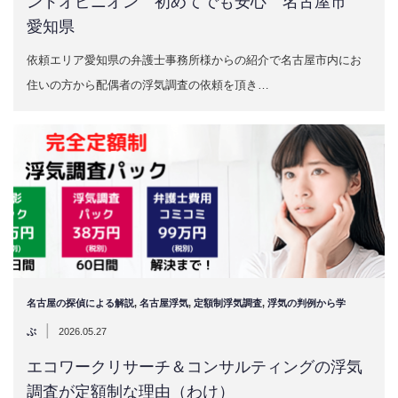
ンドオピニオン 初めてでも安心 名古屋市
愛知県
依頼エリア愛知県の弁護士事務所様からの紹介で名古屋市内にお
住いの方から配偶者の浮気調査の依頼を頂き…
名古屋の探偵による解説
,
名古屋浮気
,
定額制浮気調査
,
浮気の判例から学
|
ぶ
2026.05.27
エコワークリサーチ＆コンサルティングの浮気
調査が定額制な理由（わけ）