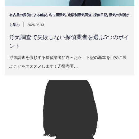
名古屋の探偵による解説
,
名古屋浮気
,
定額制浮気調査
,
探偵日記
,
浮気の判例か
|
ら学ぶ
2026.05.13
浮気調査で失敗しない探偵業者を選ぶ5つのポイ
ント
浮気調査を依頼する探偵業者に迷ったら、下記の基準を目安に選
ぶことをオススメします！①警察署…