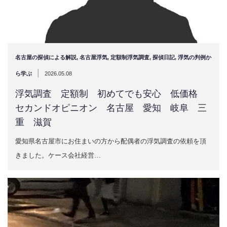
名古屋の探偵による解説
,
名古屋浮気
,
定額制浮気調査
,
探偵日記
,
浮気の判例か
|
ら学ぶ
2026.05.08
浮気調査 定額制 初めてでも安心 低価格
セカンドオピニオン 名古屋 愛知 岐阜 三
重 滋賀
愛知県名古屋市にお住まいの方から配偶者の浮気調査の依頼を頂
きました。ケース会社経営…