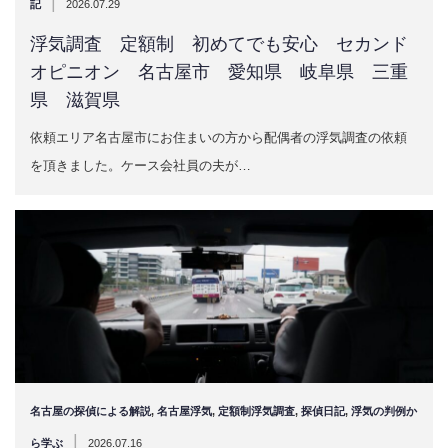
|
記
2026.07.29
浮気調査 定額制 初めてでも安心 セカンド
オピニオン 名古屋市 愛知県 岐阜県 三重
県 滋賀県
依頼エリア名古屋市にお住まいの方から配偶者の浮気調査の依頼
を頂きました。ケース会社員の夫が…
名古屋の探偵による解説
,
名古屋浮気
,
定額制浮気調査
,
探偵日記
,
浮気の判例か
|
ら学ぶ
2026.07.16