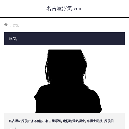
名古屋浮気.com
ホーム
浮気
浮気
名古屋の探偵による解説
,
名古屋浮気
,
定額制浮気調査
,
弁護士応援
,
探偵日