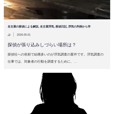
名古屋の探偵による解説
,
名古屋浮気
,
探偵日記
,
浮気の判例から学
|
ぶ
2026.05.01
探偵が張り込みしづらい場所は？
探偵社への依頼で結構多いのが浮気調査の案件です。浮気調査の
仕事では、対象者の行動を調査するために、…