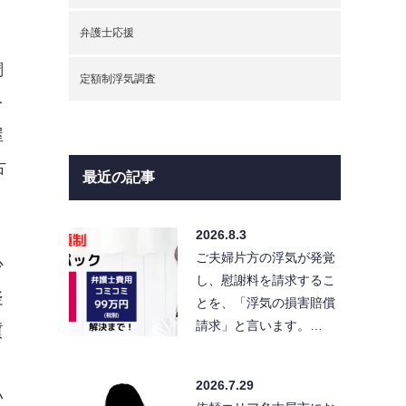
弁護士応援
調
定額制浮気調査
を
屋
古
最近の記事
2026.8.3
ご夫婦片方の浮気が発覚
少
し、慰謝料を請求するこ
疑
とを、「浮気の損害賠償
請求」と言います。…
質
2026.7.29
い