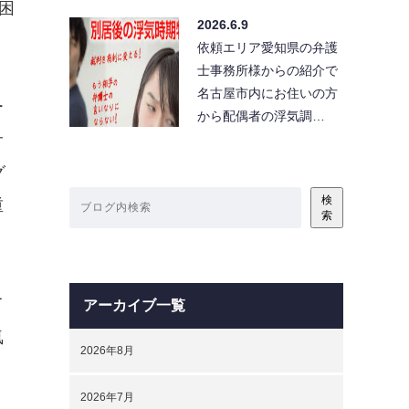
困
2026.6.9
依頼エリア愛知県の弁護
士事務所様からの紹介で
名古屋市内にお住いの方
ー
から配偶者の浮気調…
サ
グ
検
重
索
て
アーカイブ一覧
気
2026年8月
2026年7月