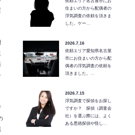
依頼エリア名古屋市にお
住まいの方から配偶者の
査
浮気調査の依頼を頂きま
した。ケー…
謝
2026.7.16
依頼エリア愛知県名古屋
に
市にお住まいの方から配
果
偶者の浮気調査の依頼を
頂きました。…
を
2026.7.15
浮気調査で探偵をお探し
行
ですか？ 探偵（調査会
社）を選ぶ際には、よく
の
ある悪徳探偵や怪し…
悪