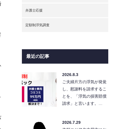
婚
弁護士応援
定額制浮気調査
害
最近の記事
か
2026.8.3
ご夫婦片方の浮気が発覚
し、慰謝料を請求するこ
とを、「浮気の損害賠償
を
請求」と言います。…
り
バ
2026.7.29
る