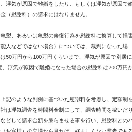
は、浮気が原因で離婚をしたり、もしくは浮気が原因で
害金（慰謝料）の請求にはなりません。
の亀裂、あるいは亀裂の修復行為を慰謝料に換算して損
芸能人などではない場合）については、裁判になった場
は50万円から100万円くらいまで、浮気が原因で別居に
程度、浮気が原因で離婚になった場合の慰謝料は200万円
、上記のような判例に基づいた慰謝料を考慮し、定額制
会社は浮気調査を時間料金制にして、調査時間を稼いだ
るなどして請求金額を膨らませる事を行い、慰謝料との
者（お客様）の立場から見れば、好ましくない業者であ