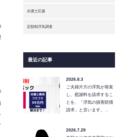
弁護士応援
の
定額制浮気調査
懲
最近の記事
2026.8.3
ご夫婦片方の浮気が発覚
が
し、慰謝料を請求するこ
とを、「浮気の損害賠償
痛
請求」と言います。…
多
す
2026.7.29