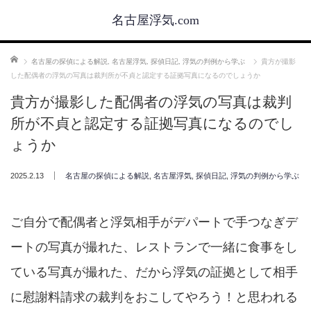
名古屋浮気.com
ホーム
名古屋の探偵による解説
,
名古屋浮気
,
探偵日記
,
浮気の判例から学ぶ
貴方が撮影
した配偶者の浮気の写真は裁判所が不貞と認定する証拠写真になるのでしょうか
貴方が撮影した配偶者の浮気の写真は裁判
所が不貞と認定する証拠写真になるのでし
ょうか
2025.2.13
名古屋の探偵による解説
,
名古屋浮気
,
探偵日記
,
浮気の判例から学ぶ
ご自分で配偶者と浮気相手がデパートで手つなぎデ
ートの写真が撮れた、レストランで一緒に食事をし
ている写真が撮れた、だから浮気の証拠として相手
に慰謝料請求の裁判をおこしてやろう！と思われる