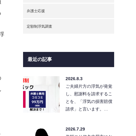
偵
弁護士応援
あ
１
定額制浮気調査
浮
最近の記事
、
の
2026.8.3
ご夫婦片方の浮気が発覚
見
し、慰謝料を請求するこ
とを、「浮気の損害賠償
請求」と言います。…
2026.7.29
し