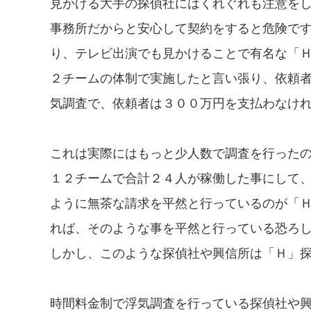
見かける大手の探偵社にはくれぐれも注意を
事務所だからと安心して契約をすると危険で
り、テレビ出演でも見かけることで有名な「
２チームの体制で実施したと言い張り、依頼者
気調査で、依頼者は３００万円を支払わなけ
これは実際にはもっと少人数で調査を行った
１２チームで合計２４人が稼働した事にして
ように無茶な請求を平然と行っているのが「
れば、そのような事を平然と行っている恐ろ
しかし、このような探偵社や興信所は「Ｈ」
時間料金制で浮気調査を行っている探偵社や