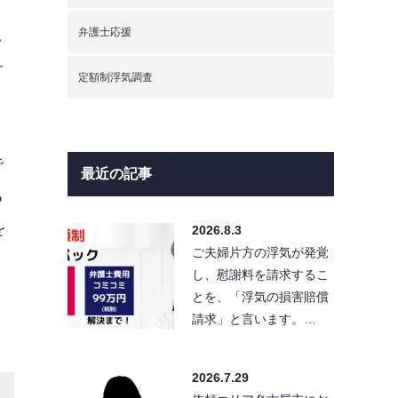
弁護士応援
し
サ
定額制浮気調査
で
最近の記事
る
を
2026.8.3
ご夫婦片方の浮気が発覚
し、慰謝料を請求するこ
とを、「浮気の損害賠償
請求」と言います。…
2026.7.29