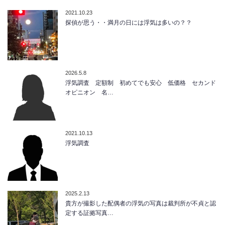
2021.10.23
探偵が思う・・満月の日には浮気は多いの？？
2026.5.8
浮気調査 定額制 初めてでも安心 低価格 セカンド
オピニオン 名…
2021.10.13
浮気調査
2025.2.13
貴方が撮影した配偶者の浮気の写真は裁判所が不貞と認
定する証拠写真…