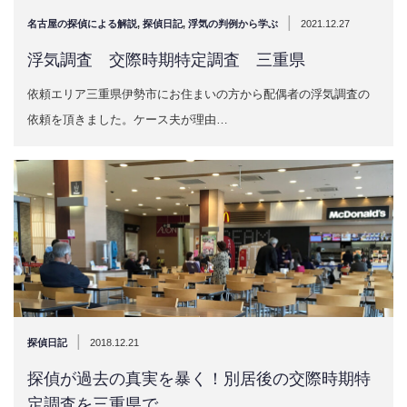
|
名古屋の探偵による解説
,
探偵日記
,
浮気の判例から学ぶ
2021.12.27
浮気調査 交際時期特定調査 三重県
依頼エリア三重県伊勢市にお住まいの方から配偶者の浮気調査の
依頼を頂きました。ケース夫が理由…
|
探偵日記
2018.12.21
探偵が過去の真実を暴く！別居後の交際時期特
定調査を三重県で