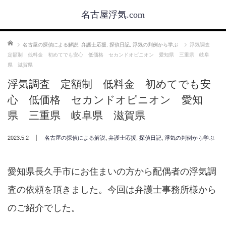
名古屋浮気.com
ホーム
名古屋の探偵による解説
,
弁護士応援
,
探偵日記
,
浮気の判例から学ぶ
浮気調査
定額制 低料金 初めてでも安心 低価格 セカンドオピニオン 愛知県 三重県 岐阜
県 滋賀県
浮気調査 定額制 低料金 初めてでも安
心 低価格 セカンドオピニオン 愛知
県 三重県 岐阜県 滋賀県
2023.5.2
名古屋の探偵による解説
,
弁護士応援
,
探偵日記
,
浮気の判例から学ぶ
愛知県長久手市にお住まいの方から配偶者の浮気調
査の依頼を頂きました。今回は弁護士事務所様から
のご紹介でした。