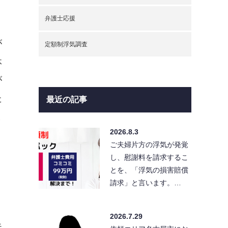
弁護士応援
が
定額制浮気調査
休
が
た
最近の記事
ま
2026.8.3
ご夫婦片方の浮気が発覚
し、慰謝料を請求するこ
とを、「浮気の損害賠償
請求」と言います。…
、
2026.7.29
夫