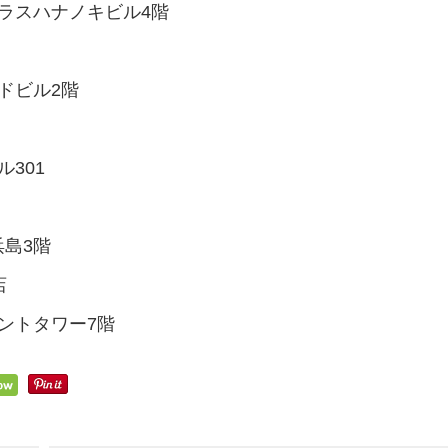
プラスハナノキビル4階
イドビル2階
ル301
浜島3階
店
ントタワー7階