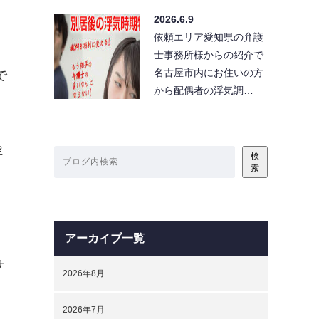
2026.6.9
依頼エリア愛知県の弁護
士事務所様からの紹介で
名古屋市内にお住いの方
で
から配偶者の浮気調…
、
浮
検
索
アーカイブ一覧
サ
2026年8月
2026年7月