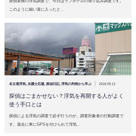
探偵業務の浮気調査で、今日はラブホテルの張り込み調査です。
このように細い道に入ったと…
|
名古屋浮気
,
弁護士応援
,
探偵日記
,
浮気の判例から学ぶ
2018.09.12
探偵はごまかせない？浮気を再開する人がよく
使う手口とは
探偵による浮気の調査で必ず行うのが、調査対象者の行動調査で
す。過去に車にGPSを付けられて浮気…