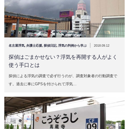
|
名古屋浮気
,
弁護士応援
,
探偵日記
,
浮気の判例から学ぶ
2018.09.12
探偵はごまかせない？浮気を再開する人がよく
使う手口とは
探偵による浮気の調査で必ず行うのが、調査対象者の行動調査で
す。過去に車にGPSを付けられて浮気…